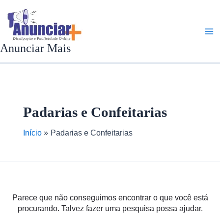
Ir
Pesquisar
A
C
para
por:
r
a
o
q
t
conteúdo
Anunciar Mais
u
e
i
g
v
o
o
r
Padarias e Confeitarias
s
i
a
Início
Padarias e Confeitarias
s
Parece que não conseguimos encontrar o que você está
procurando. Talvez fazer uma pesquisa possa ajudar.